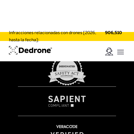
Infracciones relacionadas con drones [2026,
906,510
hasta la fecha]: