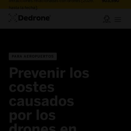
Infracciones relacionadas con drones [2026,
903,590
hasta la fecha]:
PARA AEROPUERTOS
Prevenir los
costes
causados
por los
drones en