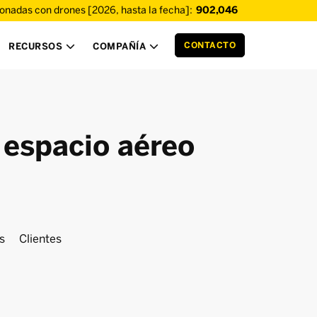
ionadas con drones [2026, hasta la fecha]:
902,046
CONTACTO
RECURSOS
COMPAÑÍA


 espacio aéreo
s
Clientes