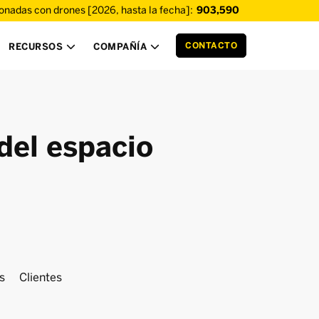
ionadas con drones [2026, hasta la fecha]:
903,590
CONTACTO
RECURSOS
COMPAÑÍA


del espacio
s
Clientes