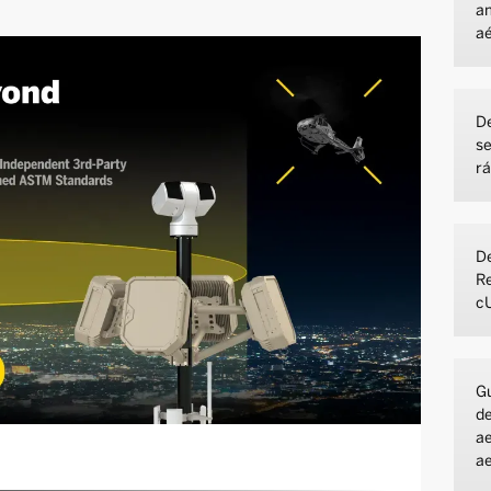
am
a
De
se
rá
De
R
c
Gu
de
a
a