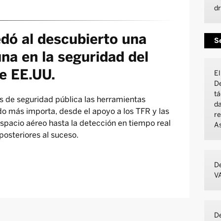
d
edó al descubierto una
Se
na en la seguridad del
e EE.UU.
El
De
tá
s de seguridad pública las herramientas
da
o más importa, desde el apoyo a los TFR y las
re
espacio aéreo hasta la detección en tiempo real
As
posteriores al suceso.
De
V
De