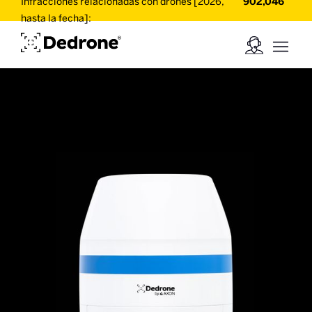
Infracciones relacionadas con drones [2026,
902,046
hasta la fecha]: