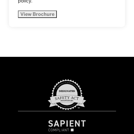
policy
.